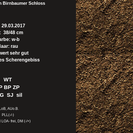
 Birnbaumer Schloss
 29.03.2017
: 38/48 cm
arbe: w-b
aar: rau
ert sehr gut
ges Scherengebiss
WT
P BP ZP
G SJ sil
LoB,
AUo.B.
PLL(-/-)
LOA- frei, DM (-/+)