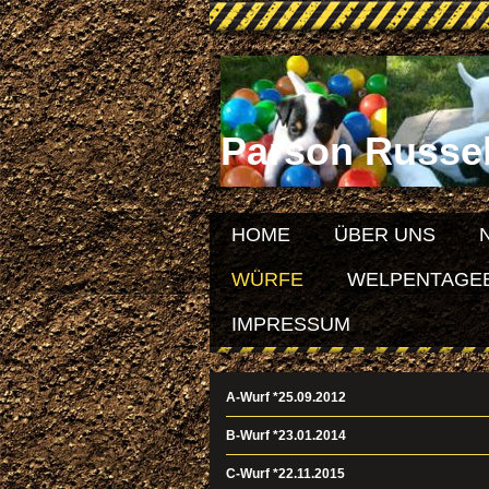
Parson Russel
HOME
ÜBER UNS
WÜRFE
WELPENTAGEBU
IMPRESSUM
A-Wurf *25.09.2012
B-Wurf *23.01.2014
C-Wurf *22.11.2015