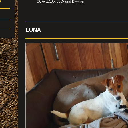
5
SCA- ,LOA-, JBD- und DM- fre
i
LUNA