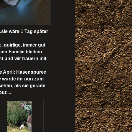
..sie wäre 1 Tag später
e, quirlige, immer gut
uen Familie bleiben
t und wir trauern mit
de April; Hasenspuren
e wurde ihr nun zum
sehen, als sie gerade
r....