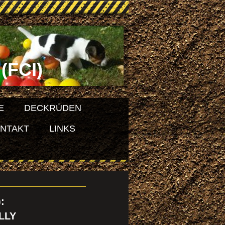
(FCI)
E
DECKRÜDEN
NTAKT
LINKS
:
ILLY