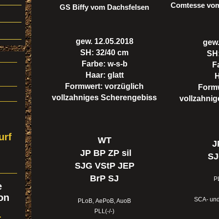
Comtesse vom
GS Biffy vom Dachsfelsen
gew. 12.05.2018
gew.
SH: 32/40 cm
SH
Farbe: w-s-b
F
Haar: glatt
H
Formwert: vorzüglich
Formw
vollzahniges Scherengebiss
vollzahni
urf
WT
J
JP BP ZP sil
SJ
SJG VStP JEP
BrP SJ
P
e
on
SCA- und 
PLoB, AePoB, AuoB
PLL(-/-)