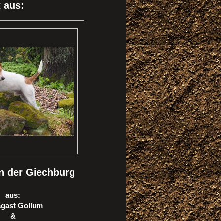
 aus:
on der Giechburg
aus:
gast Gollum
&