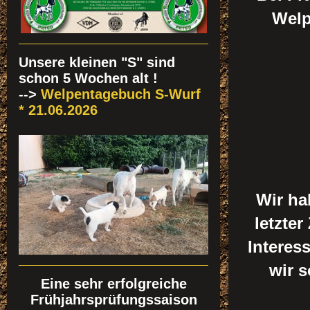
Welp
Unsere kleinen "S" sind
schon 5 Wochen alt !
-->
Welpentagebuch S-Wurf
* 21.06.2026
Wir ha
letzter
Interes
wir s
Eine sehr erfolgreiche
Frühjahrsprüfungssaison