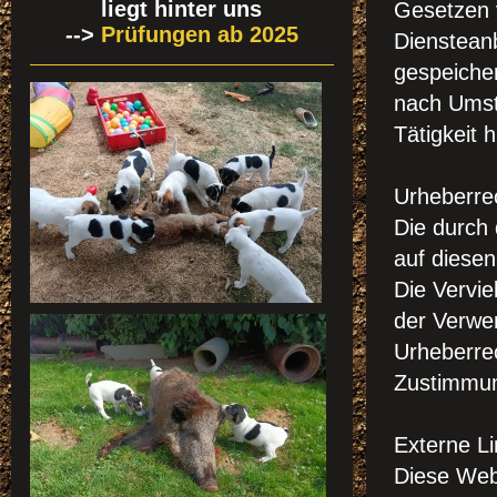
liegt hinter uns
Gesetzen v
-->
Prüfungen ab 2025
Diensteanb
gespeiche
nach Umstä
Tätigkeit 
Urheberre
Die durch 
auf diesen
Die Vervie
der Verwe
Urheberrec
Zustimmung
Externe Li
Diese Webs