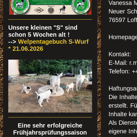
Vanessa 
Neuer Sch
76597 Lof
Unsere kleinen "S" sind
schon 5 Wochen alt !
Homepag
-->
Welpentagebuch S-Wurf
* 21.06.2026
Kontakt:
E-Mail: r
Telefon: 
Haftungsa
Die Inhalt
erstellt. F
Inhalte k
Als Dienst
Eine sehr erfolgreiche
eigene Inh
Frühjahrsprüfungssaison