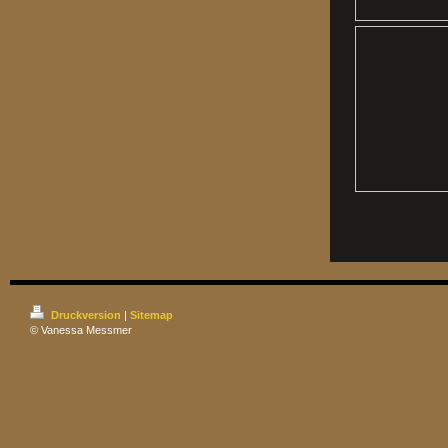
Druckversion
|
Sitemap
© Vanessa Messmer