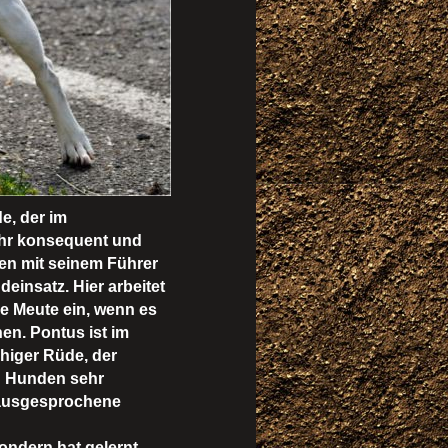
de, der im
ehr konsequent und
n mit seinem Führer
deinsatz. Hier arbeitet
die Meute ein, wenn es
n. Pontus ist im
higer Rüde, der
n Hunden sehr
 ausgesprochene
ondern hat gelernt,