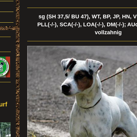
sg (SH 37,5/ BU 47), WT, BP, JP, HN, V
PLL(-/-), SCA(-/-), LOA(-/-), DM(-/-); A
vollzahnig
urf