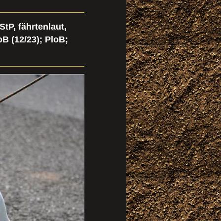
StP, fährtenlaut,
UoB (12/23
); PloB;