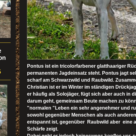
e
on
Pontus ist ein tricolorfarbener glatthaariger Rü
5
permanenten Jagdeinsatz steht. Pontus jagt s
scharf am Schwarzwild und Raubwild. Zusamme
Christian ist er im Winter im ständigen Drückjag
er häufig als Solojäger, fügt sich aber auch in 
darum geht, gemeinsam Beute machen zu könne
"normalen "Leben ein sehr angenehmer und ru
sowohl gegenüber Menschen als auch andere
entspannt ist, gegenüber Raubwild aber eine
Schärfe zeigt.
Dabei geht er jedoch keineswegs kopflos vor, s