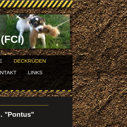
(FCI)
E
DECKRÜDEN
NTAKT
LINKS
. "Pontus"